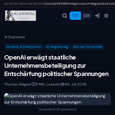
|
Contra
24
G
Z
N
D
Schlagerrausch
Magazin
keltsch
KELTSCHA MEDIA NETWORK
🇩🇪
🇬🇧
Startseite
Modelle & Plattformen
KI-Regulierung
KI in der Wirtschaft
OpenAI erwägt staatliche
Unternehmensbeteiligung zur
Entschärfung politischer Spannungen
Thomas Wagner
5
Min. Lesezeit
4
6. Juli 2026
Symbolbild (KI-generiert)