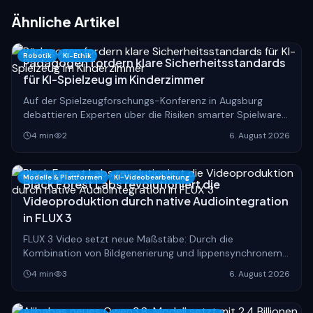
Ähnliche Artikel
Robotik
KI-Ethik
Pädagogen fordern klare Sicherheitsstandards
für KI-Spielzeug im Kinderzimmer
Auf der Spielzeugforschungs-Konferenz in Augsburg
debattieren Experten über die Risiken smarter Spielwaren.
Eltern und Hersteller stehen vor neuen Herausforderungen
4
min
2
6. August 2026
bei der Kindersicherheit.
Modelle & Plattformen
KI-Videobearbeitung
Black Forest Labs revolutioniert die
Videoproduktion durch native Audiointegration
in FLUX 3
FLUX 3 Video setzt neue Maßstäbe: Durch die
Kombination von Bildgenerierung und lippensynchronem
Audio wird die Erstellung realistischer KI-Inhalte
4
min
3
6. August 2026
grundlegend vereinfacht.