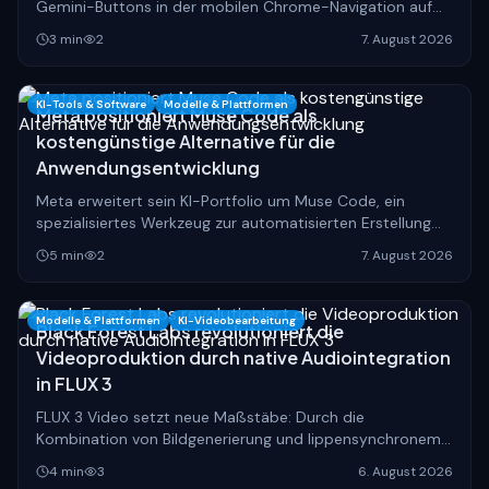
Gemini-Buttons in der mobilen Chrome-Navigation auf
Android, was die Art und Weise der Websuche
3
min
2
7. August 2026
grundlegend verändern könnte.
KI-Tools & Software
Modelle & Plattformen
Meta positioniert Muse Code als
kostengünstige Alternative für die
Anwendungsentwicklung
Meta erweitert sein KI-Portfolio um Muse Code, ein
spezialisiertes Werkzeug zur automatisierten Erstellung
von Software, das den Markt für Entwicklungs-KIs
5
min
2
7. August 2026
preislich unter Druck setzt.
Modelle & Plattformen
KI-Videobearbeitung
Black Forest Labs revolutioniert die
Videoproduktion durch native Audiointegration
in FLUX 3
FLUX 3 Video setzt neue Maßstäbe: Durch die
Kombination von Bildgenerierung und lippensynchronem
Audio wird die Erstellung realistischer KI-Inhalte
4
min
3
6. August 2026
grundlegend vereinfacht.