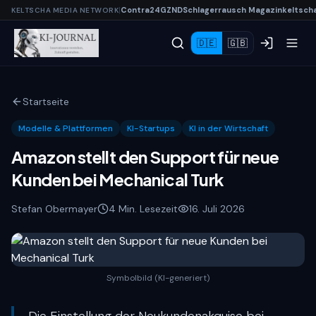
|
Contra
24
G
Z
N
D
Schlagerrausch
Magazin
keltsch
KELTSCHA MEDIA NETWORK
🇩🇪
🇬🇧
Startseite
Modelle & Plattformen
KI-Startups
KI in der Wirtschaft
Amazon stellt den Support für neue
Kunden bei Mechanical Turk
Stefan Obermayer
4
Min. Lesezeit
1
6. Juli 2026
Symbolbild (KI-generiert)