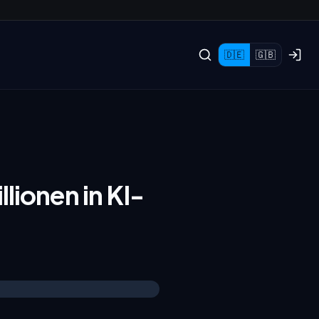
🇩🇪
🇬🇧
lionen in KI-