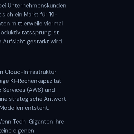
n bei Unternehmenskunden
ich ein Markt für 'KI-
nten mittlerweile viermal
oduktivitätssprung ist
 Aufsicht gestärkt wird.
en Cloud-Infrastruktur
sige KI-Rechenkapazität
b Services (AWS) und
 eine strategische Antwort
-Modellen entsteht.
 Wenn Tech-Giganten ihre
 keine eigenen