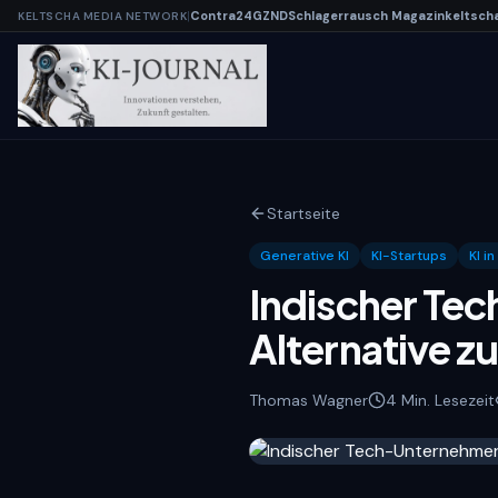
|
Contra
24
G
Z
N
D
Schlagerrausch
Magazin
keltsch
KELTSCHA MEDIA NETWORK
Startseite
Generative KI
KI-Startups
KI i
Indischer Tec
Alternative z
Thomas Wagner
4
Min. Lesezeit