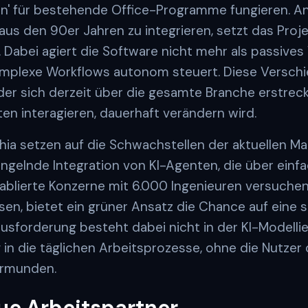
-on' für bestehende Office-Programme fungieren. Anst
us den 90er Jahren zu integrieren, setzt das Proje
 Dabei agiert die Software nicht mehr als passives
komplexe Workflows autonom steuert. Diese Verschi
 der sich derzeit über die gesamte Branche erstrec
lten interagieren, dauerhaft verändern wird.
hia setzen auf die Schwachstellen der aktuellen Ma
gelnde Integration von KI-Agenten, die über einf
blierte Konzerne mit 6.000 Ingenieuren versuchen
n, bietet ein grüner Ansatz die Chance auf eine sc
usforderung besteht dabei nicht in der KI-Modellie
 in die täglichen Arbeitsprozesse, ohne die Nutze
ormunden.
ue Arbeitspartner