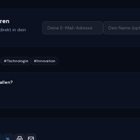
eren
irekt in dein
#
Technologie
#
Innovation
fallen?