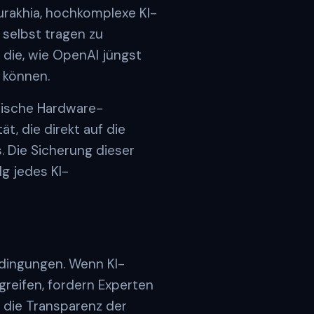
rakhia, hochkomplexe KI-
 selbst tragen zu
 die, wie OpenAI jüngst
 können.
ysische Hardware-
t, die direkt auf die
. Die Sicherung dieser
g jedes KI-
edingungen. Wenn KI-
reifen, fordern Experten
n; die Transparenz der