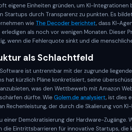
ft eigene Einheiten gründen, um KI-Integratione
 Startups durch Transparenz zu punkten. Es bildet s
ternehmen wie
The Decoder berichtet
, dass KI-Age
rledigen als noch vor wenigen Monaten. Dieser Pr
ig, wenn die Fehlerquote sinkt und die menschliche
uktur als Schlachtfeld
I-Software ist untrennbar mit der zugrunde liegend
 hat kürzlich Pläne konkretisiert, seine überschüs
g anzubieten, was den Wettbewerb mit Amazon We
schärfen dürfte. Wie
Golem.de analysiert
, ist dies
n Rechenleistung, der durch die Skalierung von KI
 zu einer Demokratisierung der Hardware-Zugänge.
 die Eintrittsbarrieren für innovative Startups, die