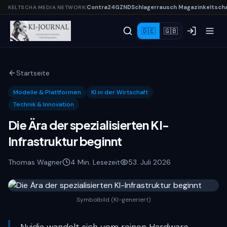
|
Contra
24
G
Z
N
D
Schlagerrausch
Magazin
keltsch
KELTSCHA MEDIA NETWORK
🇩🇪
🇬🇧
Startseite
Modelle & Plattformen
KI in der Wirtschaft
Technik & Innovation
Die Ära der spezialisierten KI-
Infrastruktur beginnt
Thomas Wagner
4
Min. Lesezeit
5
3. Juli 2026
Symbolbild (KI-generiert)