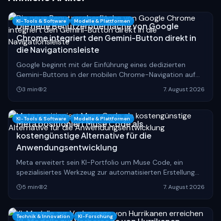
KI-Tools & Software
Modelle & Plattformen
Die neue Benutzeroberfläche von Google
Chrome integriert den Gemini-Button direkt in
die Navigationsleiste
Google beginnt mit der Einführung eines dedizierten
Gemini-Buttons in der mobilen Chrome-Navigation auf
Android, was die Art und Weise der Websuche
3
min
2
7. August 2026
grundlegend verändern könnte.
KI-Tools & Software
Modelle & Plattformen
Meta positioniert Muse Code als
kostengünstige Alternative für die
Anwendungsentwicklung
Meta erweitert sein KI-Portfolio um Muse Code, ein
spezialisiertes Werkzeug zur automatisierten Erstellung
von Software, das den Markt für Entwicklungs-KIs
5
min
2
7. August 2026
preislich unter Druck setzt.
Technik & Innovation
KI-Forschung